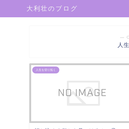
大利壮のブログ
― 
人
人生を切り拓く